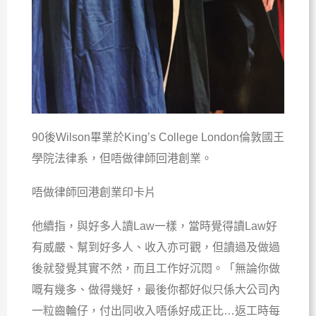
90後Wilson畢業於King’s College London倫敦國王
學院法律系，但唔做律師回港創業。
唔做律師回港創業印卡片
他續指，與好多人讀Law一樣，當時覺得讀Law好
有威嚴、幫到好多人、收入亦可觀，但讀過及做過
後就發覺其實不然，而且工作好沉悶。「無論你做
嘅有幾多、做得幾好，最後你都好似只係大公司內
一粒齒輪仔，付出同收入唔係好成正比…返工時每