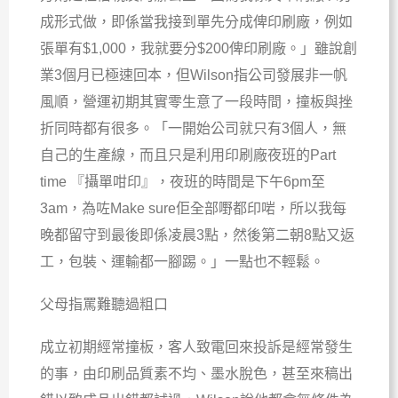
成形式做，即係當我接到單先分成俾印刷廠，例如
張單有$1,000，我就要分$200俾印刷廠。」雖說創
業3個月已極速回本，但Wilson指公司發展非一帆
風順，營運初期其實零生意了一段時間，撞板與挫
折同時都有很多。「一開始公司就只有3個人，無
自己的生產線，而且只是利用印刷廠夜班的Part
time 『攝單咁印』，夜班的時間是下午6pm至
3am，為咗Make sure佢全部嘢都印啱，所以我每
晚都留守到最後即係凌晨3點，然後第二朝8點又返
工，包裝、運輸都一腳踢。」一點也不輕鬆。
父母指罵難聽過粗口
成立初期經常撞板，客人致電回來投訴是經常發生
的事，由印刷品質素不均、墨水脫色，甚至來稿出