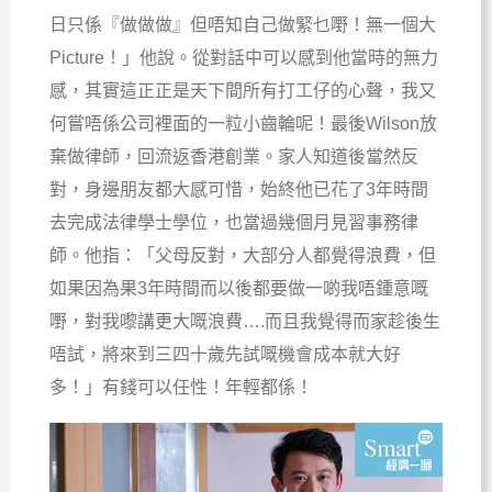
日只係『做做做』但唔知自己做緊乜嘢！無一個大
Picture！」他說。從對話中可以感到他當時的無力
感，其實這正正是天下間所有打工仔的心聲，我又
何嘗唔係公司裡面的一粒小齒輪呢！最後Wilson放
棄做律師，回流返香港創業。家人知道後當然反
對，身邊朋友都大感可惜，始終他已花了3年時間
去完成法律學士學位，也當過幾個月見習事務律
師。他指：「父母反對，大部分人都覺得浪費，但
如果因為果3年時間而以後都要做一啲我唔鍾意嘅
嘢，對我嚟講更大嘅浪費….而且我覺得而家趁後生
唔試，將來到三四十歲先試嘅機會成本就大好
多！」有錢可以任性！年輕都係！