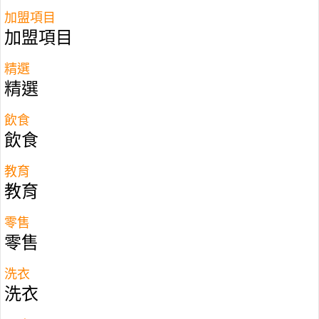
加盟項目
加盟項目
畢業 一聽到今次受訪者在英國倫敦讀大學、畢業於
King’s College London倫敦國王學院法律系，一個
精選
「有父幹」、帶點輕浮的富家子弟形象即時浮現。
精選
然而初次見面，出現在眼前的「90後」Wilson卻是
飲食
個彬彬有禮、笑容可掬的年輕人，言語間更露出該
飲食
年紀才會出現的稚氣，現實與幻想往往有落差。 事
實上，Wilson確是出身於富裕家庭，自小受父母悉
教育
心裁培，他今次創業雖成功，但中間卻捱過不少苦
教育
頭。
零售
零售
洗衣
洗衣