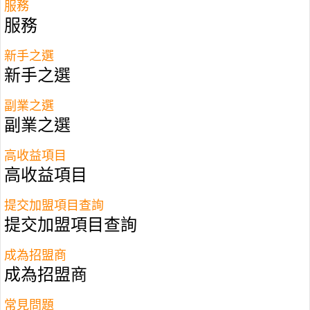
服務
服務
新手之選
新手之選
Wilson笑言，創業初期壓力極大，父母亦曾因他選
擇放棄做律師去創業而有所不滿。
副業之選
副業之選
爸爸似「寵物小精靈」想儲徽章
高收益項目
說到當初為何會選擇修讀法律系，他說，因為家姐
高收益項目
是會計師、哥哥也是律師，所以爸爸都「好似『寵
提交加盟項目查詢
物小精靈』咁想儲徽章！（想子女們）一個會計
提交加盟項目查詢
師、一個律師、一個醫生！」 但他認為醫生要起碼
讀5年，如果自己唔適合就會浪費時間，加上覺得
成為招盟商
成為招盟商
「阿哥都做到律師，自己唔可以輸俾佢」所以最後
都揀法律來讀。 Wilson說他選修LLB LAW，「一
常見問題