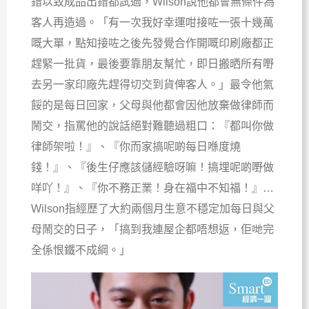
錯以致成品出錯都試過，Wilson說他都會無條件為
客人再造過。「有一次我好幸運咁接咗一張十幾萬
嘅大單，點知接咗之後先發覺合作開嘅印刷廠都正
趕緊一批貨，最後要靠朋友幫忙，即日搬晒所有嘢
去另一家印廠先趕得切交到貨俾客人。」最令他氣
餒的是每日回家，父母與他都會因他放棄做律師而
鬧交，指罵他的說話絕對難聽過粗口：『都叫你做
律師架啦！』、『你而家搞呢啲每日喺度燒
錢！』、『後生仔應該儲經驗呀嘛！搞埋呢啲嘢做
咩吖！』、『你不務正業！身在福中不知福！』…
Wilson指經歷了大約兩個月生意不穩定加每日與父
母鬧交的日子，「搞到我連屋企都唔想返，佢哋完
全係恨鐵不成綱。」