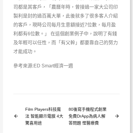
司都是其客戶，「農曆年時，曾接過一家大公司印
製利是封的過百萬大單，此後就多了很多客人介紹
的客戶，現時公司每月生意額接近7位數，每月盈
利都有6位數。」 在這個創業例子中，說明了有錢
及年輕可以任性，而「有父幹」都要靠自己的努力
才能成功。
參考來源:ED Smart經濟一週
Film Players科技魔
80後寫手機程式創業
arrow_back
arrow_forward
法 智能顯示電膜 4大
免費DrApp為病人解
驚喜用途
答問題 慳醫療費