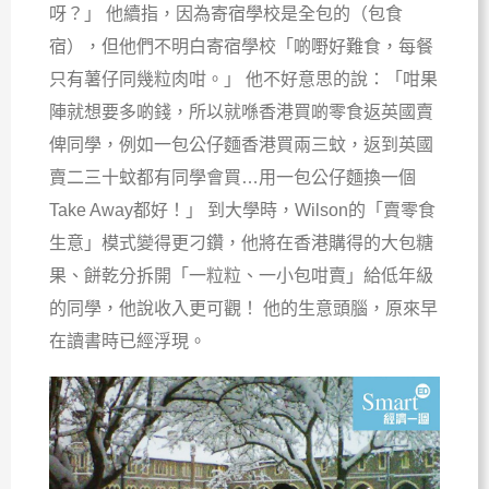
呀？」 他續指，因為寄宿學校是全包的（包食
宿），但他們不明白寄宿學校「啲嘢好難食，每餐
只有薯仔同幾粒肉咁。」 他不好意思的說：「咁果
陣就想要多啲錢，所以就喺香港買啲零食返英國賣
俾同學，例如一包公仔麵香港買兩三蚊，返到英國
賣二三十蚊都有同學會買…用一包公仔麵換一個
Take Away都好！」 到大學時，Wilson的「賣零食
生意」模式變得更刁鑽，他將在香港購得的大包糖
果、餅乾分拆開「一粒粒、一小包咁賣」給低年級
的同學，他說收入更可觀！ 他的生意頭腦，原來早
在讀書時已經浮現。