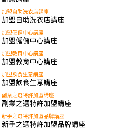
10萬本3個月回本 每月生
加盟自助洗衣店講座
意額近百萬
加盟自助洗衣店講座
加盟僱傭中心講座
29.08.2018
加盟僱傭中心講座
加盟教育中心講座
經常聽到職場上老一輩說：「一代不如一代！」更
加盟教育中心講座
聽過有同事標籤「90後」不受控！不過，循規道矩
加盟飲食生意講座
未必有出色，作為90後的Wilson就是一個「人
加盟飲食生意講座
辦」，他不理家人反對，法律系畢業的他決定放棄
大好前途、唔做律師，利用10萬元積蓄創業開印刷
副業之選特許加盟講座
公司印卡片。結果3個月極速回本，現時每月營業
副業之選特許加盟講座
額接近百萬、每月盈利有6位數字，令父母刮目相
新手之選特許加盟品牌講座
看！
新手之選特許加盟品牌講座
倫敦國王學院法律系