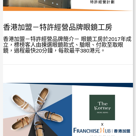
香港加盟－特許經營品牌眼鏡工房
香港加盟－特許經營品牌簡介－ 眼鏡工房於2017年成
立，標榜客人由揀選眼鏡款式、驗眼、付款至取眼
鏡，過程最快20分鐘，每款最平380港元。