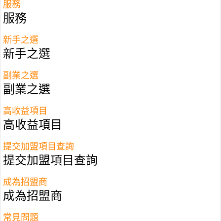
Asok Thai Cake 以大膽創新手法重新演繹傳統口味。
服務
品牌將椰子的鮮甜、芒果的熱情、斑蘭葉的芬芳及榴
服務
槤的滋味組合調配，發掘嶄新配搭，精心炮製每款甜
品，讓人回味無窮。
新手之選
新手之選
副業之選
副業之選
高收益項目
高收益項目
提交加盟項目查詢
提交加盟項目查詢
成為招盟商
成為招盟商
香港加盟－特許經營品牌Twinkie
常見問題