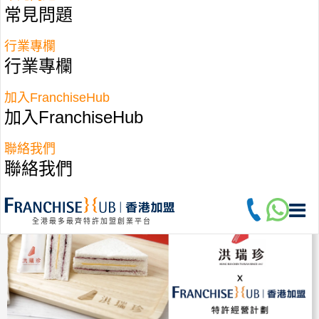
Cookies
常見問題
香港加盟－特許經營品牌簡介－ 召集甜品控！人氣麻
行業專欄
糬曲奇店「Twinkie Cookies」出多款甜品，有流心焦
行業專欄
糖燉蛋吐司、金莎朱古力熔岩吐司、開心果麻糬曲
奇、爆餡牛角包方塊磚、700層酥皮的水果奶油酥、夾
心鬆餅等，每款都超邪惡，可買來做散水餅或下午茶
加入FranchiseHub
點打卡。
加入FranchiseHub
聯絡我們
聯絡我們
全港最多最齊特許加盟創業平台