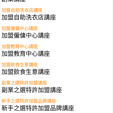
加盟自助洗衣店講座
加盟自助洗衣店講座
加盟僱傭中心講座
加盟僱傭中心講座
加盟教育中心講座
加盟教育中心講座
加盟飲食生意講座
加盟飲食生意講座
香港加盟－特許經營品牌糖谷
副業之選特許加盟講座
香港加盟－特許經營品牌簡介－ 「夾糖」是不少人的
副業之選特許加盟講座
童年回憶，五顏六色的糖會放在一格格的盒子，挑最
愛口味才放入塑料袋，然後以重量計價錢。夾糖顏色
新手之選特許加盟品牌講座
多樣化，款式和口味都各有不同，如荷包蛋糖，可樂
新手之選特許加盟品牌講座
糖，香蕉糖，熊仔糖等，無論造型和味道都十分像糖
果的名字，會愈食愈上癮。