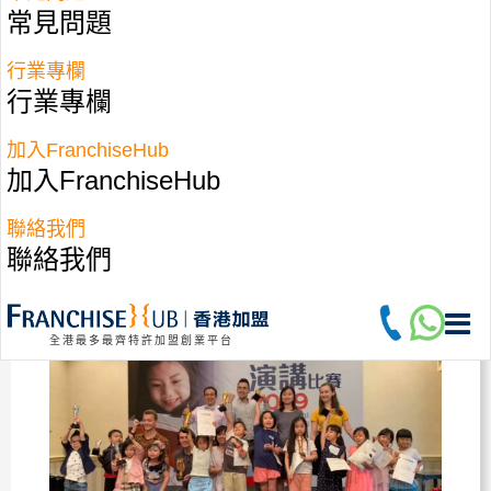
常見問題
課程發展成熟
,
並在新加坡學校試行
行業專欄
課程獨特性
行業專欄
已開辦
19
年課程
成功教授超過
270,000
名學生
在
亞洲超過
160
間教育中心
加入FranchiseHub
有大型組織支援
加入FranchiseHub
培訓及支援
聯絡我們
品牌在香港的發展潛力大
聯絡我們
回本能力強
全港最多最齊特許加盟創業平台