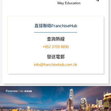
arrow_forward
Way Education
直接聯絡FranchiseHub
查詢熱線
+852 3709 8890
發送電郵
info@franchisehub.com.hk