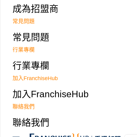
成為招盟商
常見問題
常見問題
行業專欄
行業專欄
瞳點視力選用先進的驗眼儀器及展示器材，
加入FranchiseHub
光學部份由理工大學註冊一級視光師負責監
而提供最舒適及最合適的度數，專業判斷客
加入FranchiseHub
聯絡我們
聯絡我們