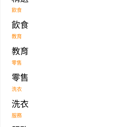
飲食
飲食
教育
教育
零售
瞳點視力於2017年初成立，致力為區內客
内障及黃班點檢查、糖尿上眼評估、眼壓檢
零售
洗衣
加盟「瞳點視力」條款
洗衣
加盟費: $150,000 (加盟年期：3年)
服務
立即聯絡FranchiseHub特許加盟顧問
電郵:
info@franchisehub.com.hk