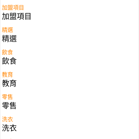
加盟項目
創立於2010年7月的ET鹽水雞，位於身屬
加盟項目
台灣夜市一級戰區的逢甲夜市，創意美食
概念形成，遵循糖燻古法製作的「煙燻鹽
精選
精選
水雞」，有著特殊的甘、甜、香，口味一
出便站穩逢甲夜市街頭，成為必吃美食之
飲食
一。
飲食
加盟「ET 鹽水雞」條款
教育
教育
加盟費: $120,000 (加盟年期: 3年)
立即聯絡FranchiseHub特許加盟顧問
零售
電郵:
info@franchisehub.com.hk
零售
查詢電話:
3709 8890
洗衣
洗衣