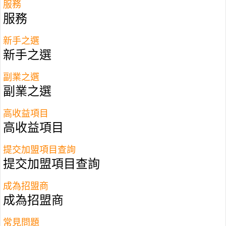
服務
服務
新手之選
新手之選
副業之選
副業之選
高收益項目
高收益項目
全台最熱門的夜市，逢甲夜市絕對名列前
茅！不僅美食林立，更有許多創新口味在
提交加盟項目查詢
此萌芽，進而拓展至全台各地，可說是創
提交加盟項目查詢
意美食的發源地之一。
成為招盟商
成為招盟商
常見問題