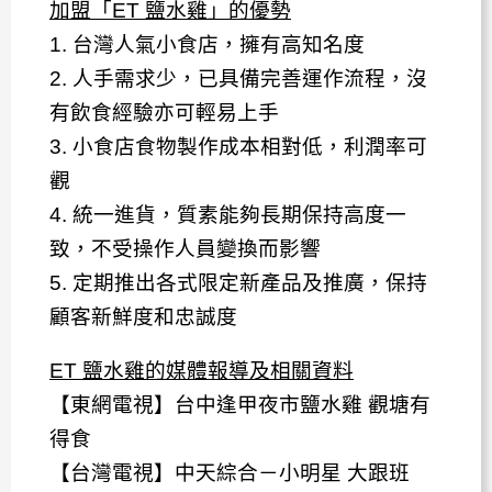
加盟「ET 鹽水雞」的優勢
1. 台灣人氣小食店，擁有高知名度
2. 人手需求少，已具備完善運作流程，沒
有飲食經驗亦可輕易上手
3. 小食店食物製作成本相對低，利潤率可
觀
4. 統一進貨，質素能夠長期保持高度一
致，不​​受操作人員變換而影響
5. 定期推出各式限定新產品及推廣，保持
顧客新鮮度和忠誠度
ET 鹽水雞的媒體報導及相關資料
【東網電視】
台中逢甲夜市鹽水雞 觀塘有
得食
【台灣電視】
中天綜合－小明星 大跟班