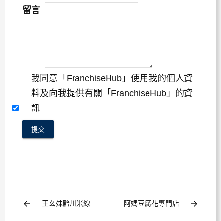
留言
我同意「FranchiseHub」使用我的個人資
料及向我提供有關「FranchiseHub」的資
訊
提交
arrow_back
arrow_forward
王幺妹黔川米線
阿媽豆腐花專門店