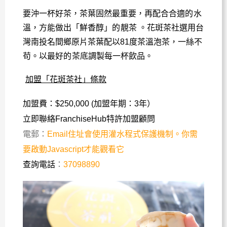
要沖一杯好茶，茶葉固然最重要，再配合合適
的
水
溫，方能做出「鮮香醇」
的
靚茶 。花斑茶社選用台
灣南投名間鄉原片茶葉配以81度茶溫泡茶，一絲不
苟。以最好
的
茶底調製每一杯飲品。
加盟「花斑茶社」條款
加盟費：$250,000 (加盟年期：3年）
立即聯絡FranchiseHub特許加盟顧問
電郵：
Email住址會使用灌水程式保護機制。你需
要啟動Javascript才能觀看它
查詢電話
：
37098890