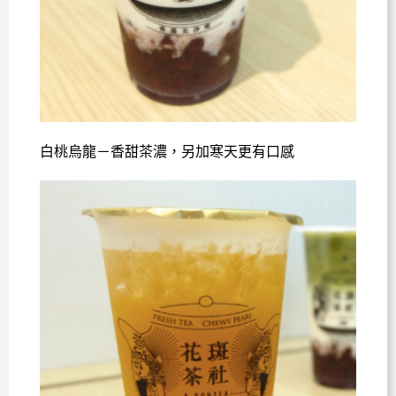
白桃烏龍－香甜茶濃，另加寒天更有口感