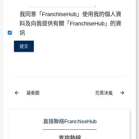
我同意「FranchiseHub」使用我的個人資
料及向我提供有關「FranchiseHub」的資
訊
提交
arrow_back
arrow_forward
凝香園
花羨沐嵐
直接聯絡FranchiseHub
查詢熱線